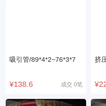
吸引管/89*4*2~76*3*7
挤
¥
138.6
¥
2
成交
0
笔