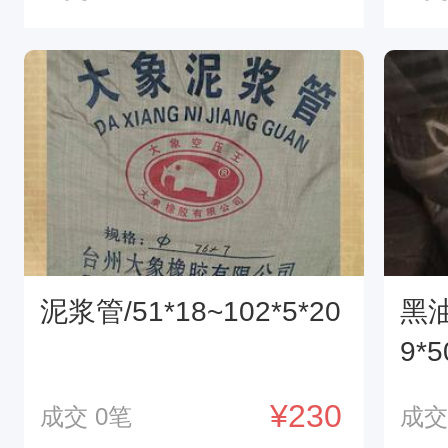
泥浆管/51*18~102*5*20
黑油
9*5
¥230
成交
0
笔
成