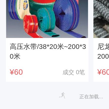
高压水带/38*20米~200*3
尼龙
0米
20
¥
60
¥
6
成交
0
笔
正在加载...