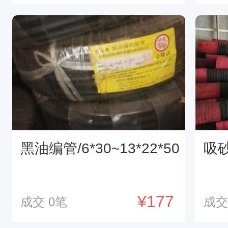
黑油编管/6*30~13*22*50
吸
¥177
成交
0
笔
成