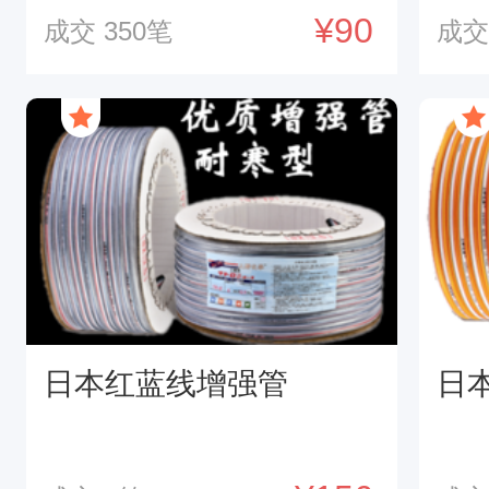
¥90
成交
350
笔
成
日本红蓝线增强管
日