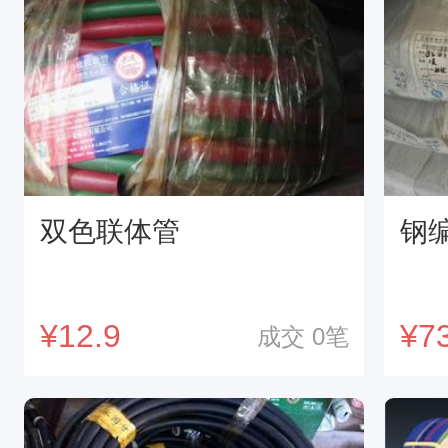
双色联体管
钢编
¥
12.9
¥
7
成交
0
笔