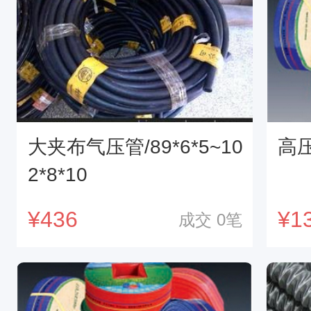
大夹布气压管/89*6*5~10
高压
2*8*10
¥
436
¥
1
成交
0
笔