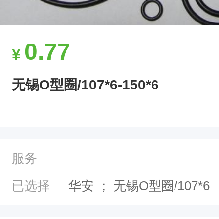
2
0
6
0.77
¥
1
2
无锡O型圈/107*6-150*6
3
4
无
锡
服务
O
型
已选择
华安
；
无锡O型圈/107*6
圈
/