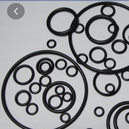
无
锡
O
型
圈
/
1
0
7
*
6
2