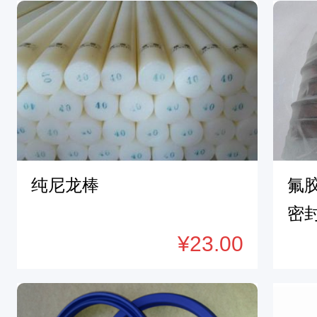
7
无
锡
O
型
圈
/
纯尼龙棒
氟胶
1
密封
2
¥23.00
5
*
6