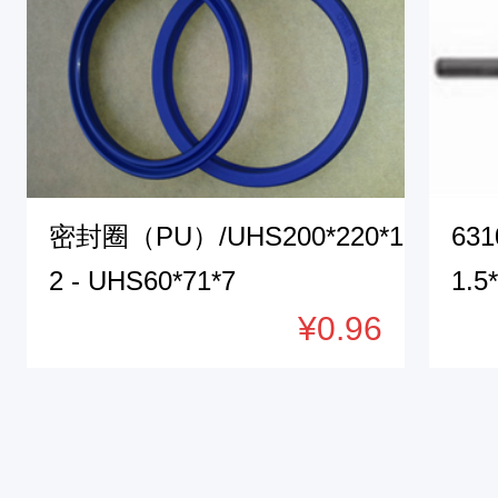
2
2
0
6
1
2
密封圈（PU）/UHS200*220*1
63
3
2 - UHS60*71*7
1.5
8
¥0.96
无
锡
O
型
圈