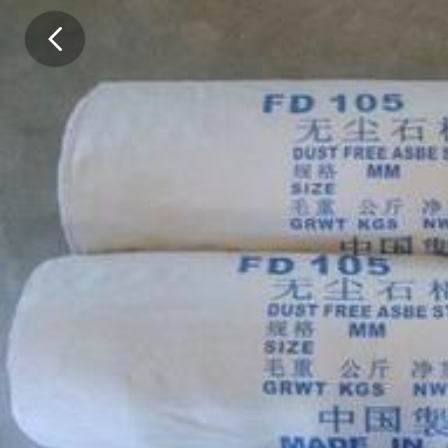
好
石
棉
布
/
3
M
M
&
n
b
s