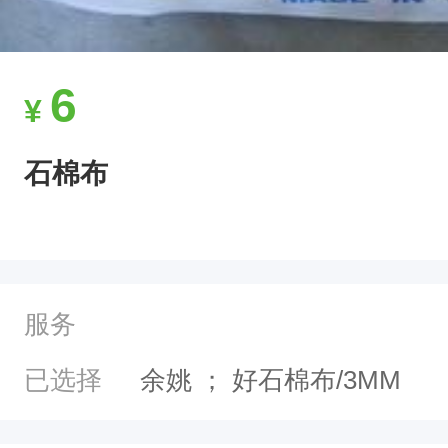
p
;
&
6
¥
n
b
石棉布
s
p
;
&
服务
n
b
已选择
余姚
；
好石棉布/3MM
s
p