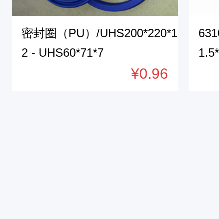
6
0
密封圈（PU）/UHS200*220*1
63
5
2 - UHS60*71*7
1.5
/
¥0.96
T
H
S
M
B
石
棉
布