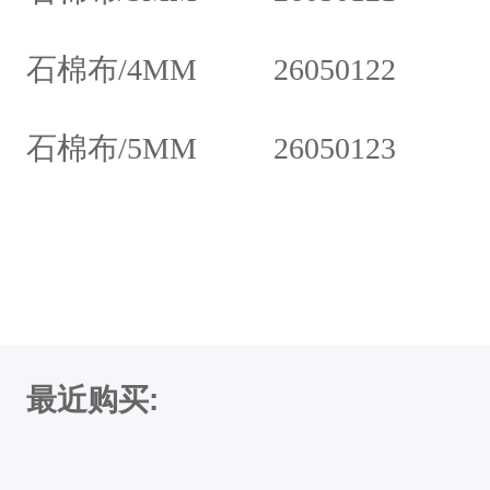
H
S
石棉布/4MM 26050122
M
B
石棉布/5MM 2
&
n
b
s
p
;
最近购买:
特
好
石