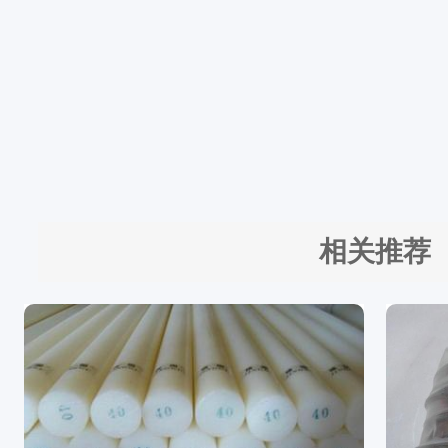
棉
布
/
3
M
M
&
相关推荐
n
b
s
p
;