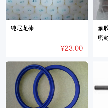
&
n
b
纯尼龙棒
氟胶
s
p
密封
;
¥23.00
&
n
b
s
p
;
2